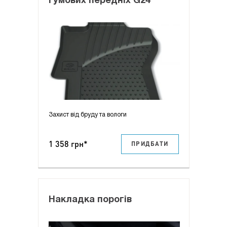
гумових передніх G24
Захист від бруду та вологи
1 358 грн*
ПРИДБАТИ
Накладка порогів